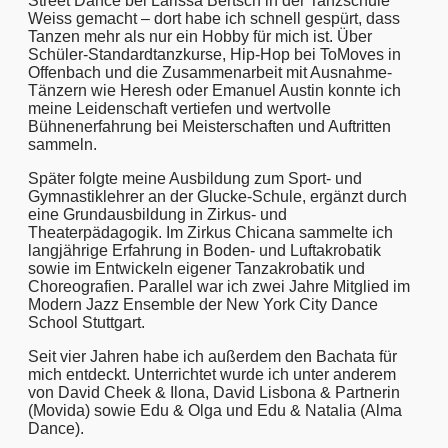
Street Dance bei Larissa Bertsch in der Tanzschule
Weiss gemacht – dort habe ich schnell gespürt, dass
Tanzen mehr als nur ein Hobby für mich ist. Über
Schüler-Standardtanzkurse, Hip-Hop bei ToMoves in
Offenbach und die Zusammenarbeit mit Ausnahme-
Tänzern wie Heresh oder Emanuel Austin konnte ich
meine Leidenschaft vertiefen und wertvolle
Bühnenerfahrung bei Meisterschaften und Auftritten
sammeln.
Später folgte meine Ausbildung zum Sport- und
Gymnastiklehrer an der Glucke-Schule, ergänzt durch
eine Grundausbildung in Zirkus- und
Theaterpädagogik. Im Zirkus Chicana sammelte ich
langjährige Erfahrung in Boden- und Luftakrobatik
sowie im Entwickeln eigener Tanzakrobatik und
Choreografien. Parallel war ich zwei Jahre Mitglied im
Modern Jazz Ensemble der New York City Dance
School Stuttgart.
Seit vier Jahren habe ich außerdem den Bachata für
mich entdeckt. Unterrichtet wurde ich unter anderem
von David Cheek & Ilona, David Lisbona & Partnerin
(Movida) sowie Edu & Olga und Edu & Natalia (Alma
Dance).